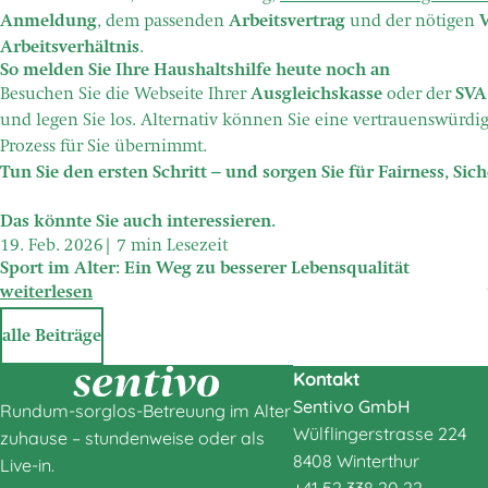
Anmeldung
, dem passenden
Arbeitsvertrag
und der nötigen
Arbeitsverhältnis
.
So melden Sie Ihre Haushaltshilfe heute noch an
Besuchen Sie die Webseite Ihrer
Ausgleichskasse
oder der
SVA
und legen Sie los. Alternativ können Sie eine vertrauenswürdi
Prozess für Sie übernimmt.
Tun Sie den ersten Schritt – und sorgen Sie für Fairness, S
Das könnte Sie auch interessieren.
19. Feb. 2026
7 min Lesezeit
Sport im Alter: Ein Weg zu besserer Lebensqualität
weiterlesen
alle Beiträge
Kontakt
Sentivo GmbH
Rundum-sorglos-Betreuung im Alter
Wülflingerstrasse 224
zuhause – stundenweise oder als
8408 Winterthur
Live-in.