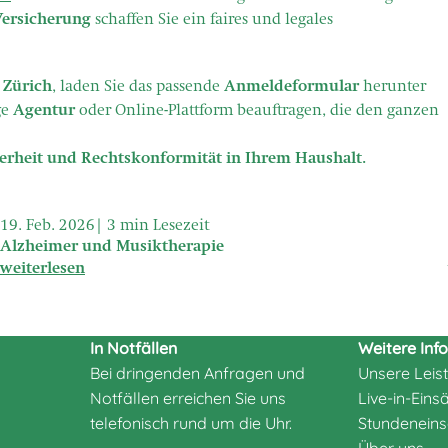
Versicherung
schaffen Sie ein faires und legales
 Zürich
, laden Sie das passende
Anmeldeformular
herunter
ge
Agentur
oder Online-Plattform beauftragen, die den ganzen
icherheit und Rechtskonformität in Ihrem Haushalt.
19. Feb. 2026
3 min Lesezeit
Alzheimer und Musiktherapie
weiterlesen
In Notfällen
Weitere Inf
Bei dringenden Anfragen und
Unsere Leis
Notfällen erreichen Sie uns
Live-in-Eins
telefonisch rund um die Uhr.
Stundeneins