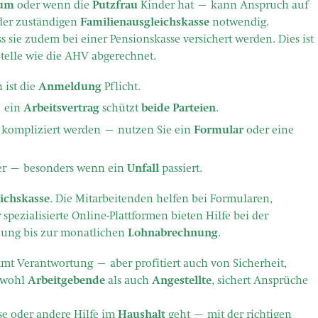
sum
oder wenn die
Putzfrau
Kinder hat – kann Anspruch auf
der zuständigen
Familienausgleichskasse
notwendig.
 sie zudem bei einer Pensionskasse versichert werden. Dies ist
Stelle wie die AHV abgerechnet.
 ist die
Anmeldung
Pflicht.
– ein
Arbeitsvertrag
schützt
beide Parteien
.
l kompliziert werden – nutzen Sie ein
Formular
oder eine
hler – besonders wenn ein
Unfall
passiert.
ichskasse
. Die Mitarbeitenden helfen bei Formularen,
spezialisierte Online-Plattformen bieten Hilfe bei der
lung bis zur monatlichen
Lohnabrechnung
.
t Verantwortung – aber profitiert auch von Sicherheit,
owohl
Arbeitgebende
als auch
Angestellte
, sichert Ansprüche
se
oder andere Hilfe im
Haushalt
geht – mit der richtigen