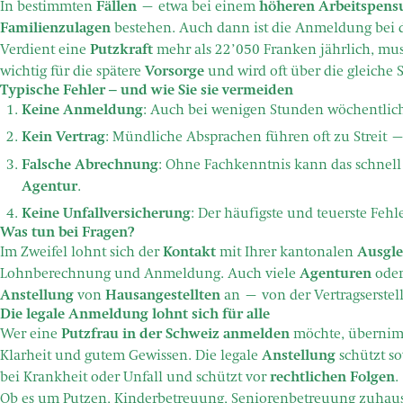
In bestimmten
Fällen
– etwa bei einem
höheren Arbeitspen
Familienzulagen
bestehen. Auch dann ist die Anmeldung bei 
Verdient eine
Putzkraft
mehr als 22’050 Franken jährlich, muss
wichtig für die spätere
Vorsorge
und wird oft über die gleiche 
Typische Fehler – und wie Sie sie vermeiden
Keine Anmeldung
: Auch bei wenigen Stunden wöchentlich
Kein Vertrag
: Mündliche Absprachen führen oft zu Streit 
Falsche Abrechnung
: Ohne Fachkenntnis kann das schnel
Agentur
.
Keine Unfallversicherung
: Der häufigste und teuerste Fe
Was tun bei Fragen?
Im Zweifel lohnt sich der
Kontakt
mit Ihrer kantonalen
Ausgle
Lohnberechnung und Anmeldung. Auch viele
Agenturen
oder 
Anstellung
von
Hausangestellten
an – von der Vertragserstel
Die legale Anmeldung lohnt sich für alle
Wer eine
Putzfrau in der Schweiz anmelden
möchte, übernimm
Klarheit und gutem Gewissen. Die legale
Anstellung
schützt s
bei Krankheit oder Unfall und schützt vor
rechtlichen Folgen
.
Ob es um Putzen, Kinderbetreuung,
Seniorenbetreuung zuhau