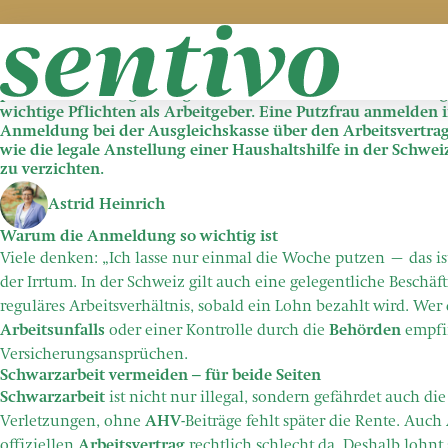
Zum Hauptinhalt springen
/
Aktuelles
/
Allgemein
/
Putzfrau anmelden in der Schweiz: So
Putzfrau anmelden in der Schweiz: So geht’s richtig!
Eine Putzfrau oder Haushaltshilfe im eigenen Zuhause zu besc
praktischen Alltagshilfe geworden. Doch mit der Anstellu
wichtige Pflichten als Arbeitgeber. Eine Putzfrau anmelden 
Anmeldung bei der Ausgleichskasse über den Arbeitsvertrag b
wie die legale Anstellung einer Haushaltshilfe in der Schwe
zu verzichten.
Astrid Heinrich
Warum die Anmeldung so wichtig ist
Viele denken: „Ich lasse nur einmal die Woche putzen – das is
der Irrtum. In der Schweiz gilt auch eine gelegentliche Beschäf
reguläres Arbeitsverhältnis, sobald ein Lohn bezahlt wird. Wer
Arbeitsunfalls
oder einer Kontrolle durch die
Behörden
empfi
Versicherungsansprüchen.
Schwarzarbeit vermeiden – für beide Seiten
Schwarzarbeit
ist nicht nur illegal, sondern gefährdet auch di
Verletzungen, ohne
AHV
-Beiträge fehlt später die Rente. Auch
offiziellen
Arbeitsvertrag
rechtlich schlecht da. Deshalb lohnt