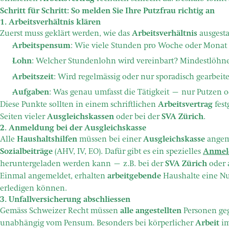
Schritt für Schritt: So melden Sie Ihre Putzfrau richtig an
1. Arbeitsverhältnis klären
Zuerst muss geklärt werden, wie das
Arbeitsverhältnis
ausgestal
Arbeitspensum
: Wie viele Stunden pro Woche oder Monat 
Lohn
: Welcher Stundenlohn wird vereinbart? Mindestlöhne
Arbeitszeit
: Wird regelmässig oder nur sporadisch gearbeite
Aufgaben
: Was genau umfasst die Tätigkeit – nur Putzen 
Diese Punkte sollten in einem schriftlichen
Arbeitsvertrag
fest
Seiten vieler
Ausgleichskassen
oder bei der
SVA Zürich
.
2. Anmeldung bei der Ausgleichskasse
Alle
Haushaltshilfen
müssen bei einer
Ausgleichskasse
angeme
Sozialbeiträge
(AHV, IV, EO). Dafür gibt es ein spezielles
Anmel
heruntergeladen werden kann – z.B. bei der
SVA Zürich
oder 
Einmal angemeldet, erhalten
arbeitgebende
Haushalte eine Nu
erledigen können.
3. Unfallversicherung abschliessen
Gemäss Schweizer Recht müssen
alle angestellten
Personen geg
unabhängig vom Pensum. Besonders bei körperlicher
Arbeit
i