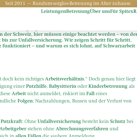
Seit 2011 – Rundum-sorglos-Betreuung im Alter zuhause.
 geht’s richtig!
Leistungen
Betreuung
Über uns
Für Spitex
R
häftigen, ist für viele Schweizer Haushalte längst zur
ng einer Reinigungskraft übernehmen Haushalte auch
in der Schweiz, hier müssen einige beachtet werden – von de
is zur Unfallversicherung. Wir zeigen Schritt für Schritt,
iz funktioniert – und warum es sich lohnt, auf Schwarzarbeit
t doch kein richtiges
Arbeitsverhältnis
.“ Doch genau hier liegt
tigung einer
Putzhilfe
,
Babysitterin
oder
Kinderbetreuung
als
 diese
Arbeit
nicht anmeldet, riskiert im
Fall
eines
ndliche
Folgen
: Nachzahlungen, Bussen und der Verlust von
e
Putzkraft
: Ohne
Unfallversicherung
besteht kein
Schutz
bei
Arbeitgeber
stehen ohne
Abrechnungsverfahren
und
 sich in
allen Fällen
die saubere Anmeldung.