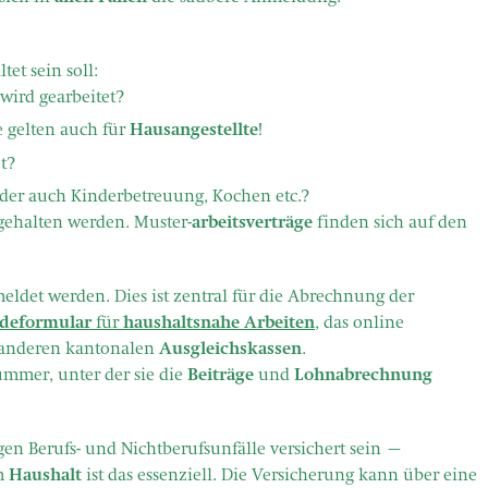
tet sein soll:
wird gearbeitet?
 gelten auch für
Hausangestellte
!
t?
oder auch Kinderbetreuung, Kochen etc.?
gehalten werden. Muster-
arbeitsverträge
finden sich auf den
ldet werden. Dies ist zentral für die Abrechnung der
deformular
für
haushaltsnahe Arbeiten
, das online
anderen kantonalen
Ausgleichskassen
.
mmer, unter der sie die
Beiträge
und
Lohnabrechnung
en Berufs- und Nichtberufsunfälle versichert sein –
m
Haushalt
ist das essenziell. Die Versicherung kann über eine