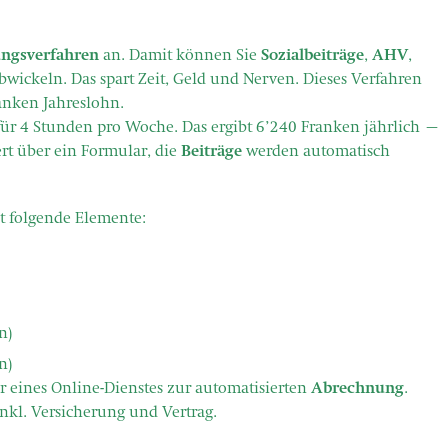
ungsverfahren
an. Damit können Sie
Sozialbeiträge
,
AHV
,
abwickeln. Das spart Zeit, Geld und Nerven. Dieses Verfahren
anken Jahreslohn.
ür 4 Stunden pro Woche. Das ergibt 6’240 Franken jährlich –
rt über ein Formular, die
Beiträge
werden automatisch
t folgende Elemente:
n)
n)
 eines Online-Dienstes zur automatisierten
Abrechnung
.
nkl. Versicherung und Vertrag.