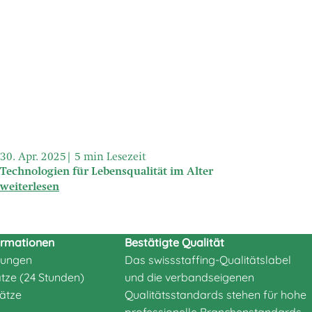
30. Apr. 2025
5 min Lesezeit
Technologien für Lebensqualität im Alter
weiterlesen
ormationen
Bestätigte Qualität
tungen
Das
swissstaffing
-Qualitätslabel
ätze (24 Stunden)
und die verbandseigenen
ätze
Qualitätsstandards stehen für hohe