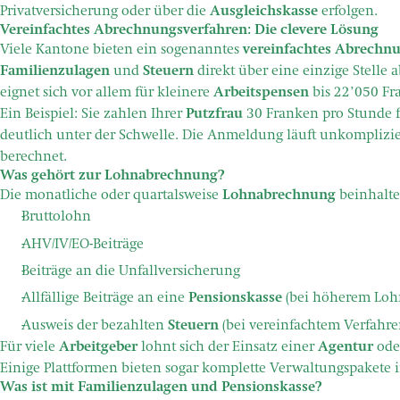
Privatversicherung oder über die
Ausgleichskasse
erfolgen.
Vereinfachtes Abrechnungsverfahren: Die clevere Lösung
Viele Kantone bieten ein sogenanntes
vereinfachtes Abrechn
Familienzulagen
und
Steuern
direkt über eine einzige Stelle 
eignet sich vor allem für kleinere
Arbeitspensen
bis 22’050 Fr
Ein Beispiel: Sie zahlen Ihrer
Putzfrau
30 Franken pro Stunde f
deutlich unter der Schwelle. Die Anmeldung läuft unkomplizie
berechnet.
Was gehört zur Lohnabrechnung?
Die monatliche oder quartalsweise
Lohnabrechnung
beinhalte
Bruttolohn
AHV/IV/EO-Beiträge
Beiträge an die Unfallversicherung
Allfällige Beiträge an eine
Pensionskasse
(bei höherem Loh
Ausweis der bezahlten
Steuern
(bei vereinfachtem Verfahre
Für viele
Arbeitgeber
lohnt sich der Einsatz einer
Agentur
oder
Einige Plattformen bieten sogar komplette Verwaltungspakete i
Was ist mit Familienzulagen und Pensionskasse?