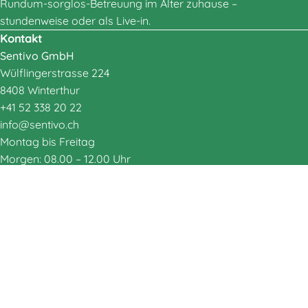
Rundum-sorglos-Betreuung im Alter zuhause –
stundenweise oder als Live-in.
Begleit-Service:
Kontakt
Sentivo GmbH
Wülflingerstrasse 224
8408 Winterthur
+41 52 338 20 22
info@sentivo.ch
Montag bis Freitag
Morgen: 08.00 – 12.00 Uhr
Nachmittag: 13.00 – 17.00 Uhr
In Notfällen
Bei dringenden Anfragen und Notfällen erreichen Sie uns
telefonisch rund um die Uhr.
Weitere Informationen
Unsere Leistungen
Live-in-Einsätze (24 Stunden)
Stundeneinsätze