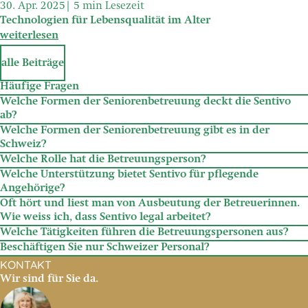
30. Apr. 2025
5 min Lesezeit
Technologien für Lebensqualität im Alter
weiterlesen
alle Beiträge
Häufige Fragen
Welche Formen der Seniorenbetreuung deckt die Sentivo
ab?
Welche Formen der Seniorenbetreuung gibt es in der
Schweiz?
Welche Rolle hat die Betreuungsperson?
Welche Unterstützung bietet Sentivo für pflegende
Angehörige?
Oft hört und liest man von Ausbeutung der Betreuerinnen.
Stundenweise
Betreuung
Wie weiss ich, dass Sentivo legal arbeitet?
Live-in-Betreuung auch
24-Stunden-Betreuung
genannt:
Welche Tätigkeiten führen die Betreuungspersonen aus?
Diese Betreuungsform ist ideal für Seniorinnen und
Beschäftigen Sie nur Schweizer Personal?
Senioren, die rund um die Uhr Unterstützung benötigen,
KONTAKT
doch im gewohnten Umfeld bleiben wollen. Eine
Wir sind für Sie da.
Mehr über
Stundenweise
Betreuung f
ür punktuelle
Entlastung
Betreuungsperson lebt im Haushalt und steht für
stundenweise Betreuung erfahren