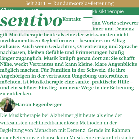
Zum Hauptinhalt springen
Seit 2011 – Rundum-sorglos-Betreuung
/
Aktuelles
/
Allgemein
/
Alzheimer und Musiktherapie
Alzheimer und Musiktherapie
Kontakt
Menü öffnen / schliess
Musik kann oft noch etwas erreichen, wenn Worte schwerer
werden. Gerade bei Menschen mit Alzheimer und Demenz
gilt Musiktherapie heute als eine der wirksamsten nicht-
medikamentösen Begleitformen – besonders im Alltag
zuhause. Auch wenn Gedächtnis, Orientierung und Sprache
nachlassen, bleiben Gefühle und Erinnerungen häufig
länger zugänglich. Musik knüpft genau dort an: Sie schafft
Nähe, weckt Vertrautes und kann kleine, klare Augenblicke
möglich machen. Für Familien in der Schweiz, die ihre
Angehörigen in der vertrauten Umgebung unterstützen
möchten, ist Musiktherapie eine sanfte, praktische Hilfe –
und ein schöner Einstieg, um neue Wege in der Betreuung
zu entdecken.
Marion Eggenberger
Die Musiktherapie bei Alzheimer gilt heute als eine der
wirksamsten nichtmedikamentösen Methoden in der
Begleitung von Menschen mit Demenz. Gerade im Rahmen
einer Betreuung zuhause kann Musik eine erstaunlich starke